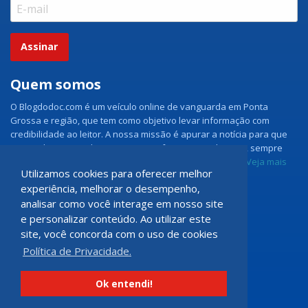
Assinar
Quem somos
O Blogdodoc.com é um veículo online de vanguarda em Ponta
Grossa e região, que tem como objetivo levar informação com
credibilidade ao leitor. A nossa missão é apurar a notícia para que
nossos leitores tenham acesso aos fatos como eles são, sempre
com imparcialidade e ouvindo todos os lados da notícia.
Veja mais
Utilizamos cookies para oferecer melhor
experiência, melhorar o desempenho,
Grupo Doc.com
analisar como você interage em nosso site
e personalizar conteúdo. Ao utilizar este
Rua Rio de Janeiro, 150 - Sala 102
site, você concorda com o uso de cookies
CEP: 84070-060 - Nova Rússia
Política de Privacidade.
Ponta Grossa \ PR
programadoccom@gmail.com
Ok entendi!