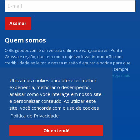
Assinar
Quem somos
O Blogdodoc.com é um veículo online de vanguarda em Ponta
Grossa e região, que tem como objetivo levar informação com
credibilidade ao leitor. A nossa missão é apurar a notícia para que
nossos leitores tenham acesso aos fatos como eles são, sempre
com imparcialidade e ouvindo todos os lados da notícia.
Veja mais
Utilizamos cookies para oferecer melhor
experiência, melhorar o desempenho,
Grupo Doc.com
analisar como você interage em nosso site
e personalizar conteúdo. Ao utilizar este
Rua Rio de Janeiro, 150 - Sala 102
site, você concorda com o uso de cookies
CEP: 84070-060 - Nova Rússia
Política de Privacidade.
Ponta Grossa \ PR
programadoccom@gmail.com
Ok entendi!