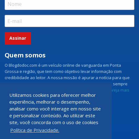
Assinar
Quem somos
O Blogdodoc.com é um veículo online de vanguarda em Ponta
Grossa e região, que tem como objetivo levar informação com
credibilidade ao leitor. A nossa missão é apurar a notícia para que
nossos leitores tenham acesso aos fatos como eles são, sempre
com imparcialidade e ouvindo todos os lados da notícia.
Veja mais
Utilizamos cookies para oferecer melhor
experiência, melhorar o desempenho,
Grupo Doc.com
analisar como você interage em nosso site
e personalizar conteúdo. Ao utilizar este
Rua Rio de Janeiro, 150 - Sala 102
site, você concorda com o uso de cookies
CEP: 84070-060 - Nova Rússia
Política de Privacidade.
Ponta Grossa \ PR
programadoccom@gmail.com