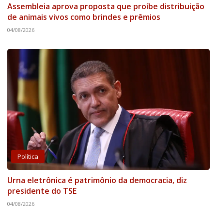
Assembleia aprova proposta que proíbe distribuição
de animais vivos como brindes e prêmios
04/08/2026
Política
Urna eletrônica é patrimônio da democracia, diz
presidente do TSE
04/08/2026