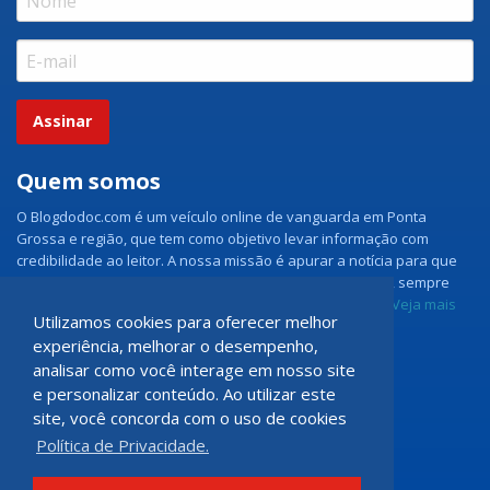
Assinar
Quem somos
O Blogdodoc.com é um veículo online de vanguarda em Ponta
Grossa e região, que tem como objetivo levar informação com
credibilidade ao leitor. A nossa missão é apurar a notícia para que
nossos leitores tenham acesso aos fatos como eles são, sempre
com imparcialidade e ouvindo todos os lados da notícia.
Veja mais
Utilizamos cookies para oferecer melhor
experiência, melhorar o desempenho,
Grupo Doc.com
analisar como você interage em nosso site
e personalizar conteúdo. Ao utilizar este
Rua Rio de Janeiro, 150 - Sala 102
site, você concorda com o uso de cookies
CEP: 84070-060 - Nova Rússia
Política de Privacidade.
Ponta Grossa \ PR
programadoccom@gmail.com