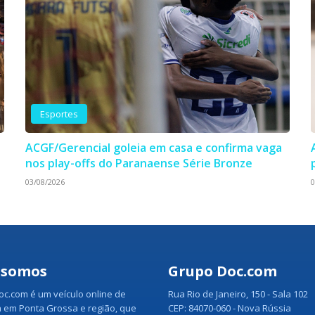
Esportes
ACGF/Gerencial goleia em casa e confirma vaga
nos play-offs do Paranaense Série Bronze
03/08/2026
0
 somos
Grupo Doc.com
c.com é um veículo online de
Rua Rio de Janeiro, 150 - Sala 102
 em Ponta Grossa e região, que
CEP: 84070-060 - Nova Rússia