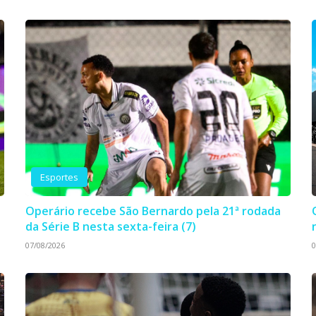
Esportes
Operário recebe São Bernardo pela 21ª rodada
da Série B nesta sexta-feira (7)
07/08/2026
0