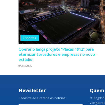
Esportes
Operário lança projeto “Placas 1912” para
eternizar torcedores e empresas no novo
estádio
04/08/2026
Newsletter
Quem
Cadastre-se e receba as notícias.
O Blogdodo
vanguarda