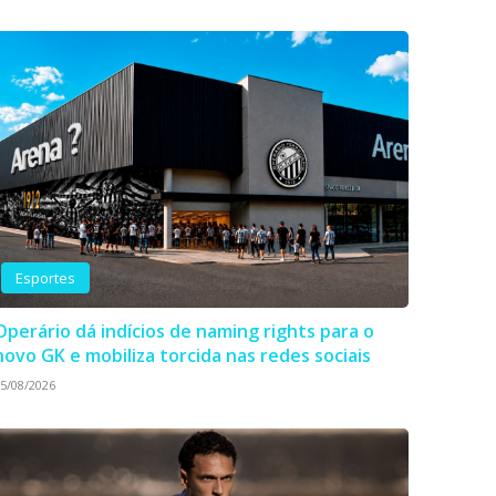
Esportes
Operário dá indícios de naming rights para o
novo GK e mobiliza torcida nas redes sociais
5/08/2026