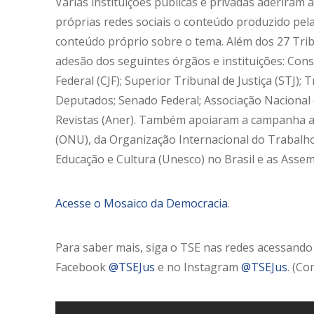
Várias instituições públicas e privadas aderiram 
próprias redes sociais o conteúdo produzido pel
conteúdo próprio sobre o tema. Além dos 27 Tribu
adesão dos seguintes órgãos e instituições: Conse
Federal (CJF); Superior Tribunal de Justiça (STJ)
Deputados; Senado Federal; Associação Nacional d
Revistas (Aner). Também apoiaram a campanha a
(ONU), da Organização Internacional do Trabalh
Educação e Cultura (Unesco) no Brasil e as Assem
Acesse o Mosaico da Democracia
.
Para saber mais, siga o TSE nas redes acessando
Facebook
@TSEJus
e no Instagram
@TSEJus
. (Co