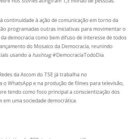
eed
e nos
stories
atingiram 1,3 milhão de pessoas.
á continuidade à ação de comunicação em torno da
stão programadas outras iniciativas para movimentar o
o da democracia como bem difuso de interesse de todos
o lançamento do Mosaico da Democracia, reunindo
ciais usando a
hashtag
#DemocraciaTodoDia.
Redes da Ascom do TSE já trabalha no
 o WhatsApp e na produção de filmes para televisão,
re tendo como foco principal a conscientização dos
um em uma sociedade democrática.