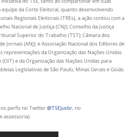
à iniciativa do TSE, tanto ao compartilhar em suas
a equipe da Corte Eleitoral, quanto desenvolvendo
nais Regionais Eleitorais (TREs), a ação contou com a
lho Nacional de Justiça (CNJ); Conselho da Justiça
; Tribunal Superior do Trabalho (TST); Câmara dos
e Jornais (ANJ); e Associação Nacional dos Editores de
s representações da Organização das Nações Unidas
o (OIT) e da Organização das Nações Unidas para
bleias Legislativas de São Paulo, Minas Gerais e Goiás.
 os perfis no Twitter
@TSEjusbr
, no
m assessoria)