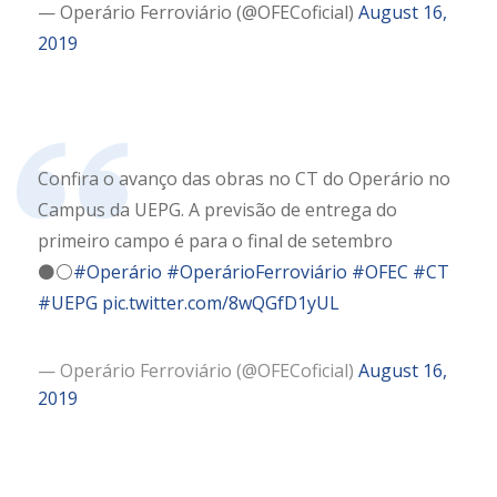
— Operário Ferroviário (@OFECoficial)
August 16,
2019
Confira o avanço das obras no CT do Operário no
Campus da UEPG. A previsão de entrega do
primeiro campo é para o final de setembro
⚫⚪
#Operário
#OperárioFerroviário
#OFEC
#CT
#UEPG
pic.twitter.com/8wQGfD1yUL
— Operário Ferroviário (@OFECoficial)
August 16,
2019