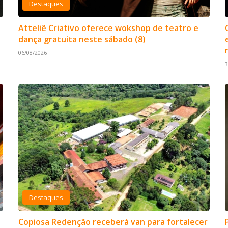
Destaques
Atteliê Criativo oferece wokshop de teatro e
dança gratuita neste sábado (8)
06/08/2026
3
Destaques
Copiosa Redenção receberá van para fortalecer