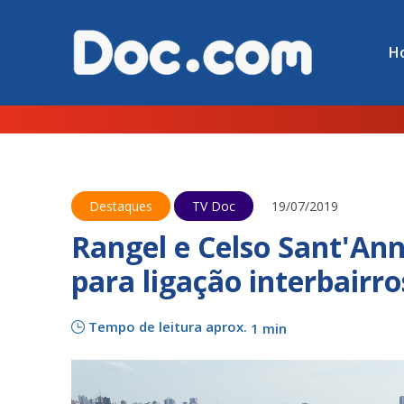
H
Destaques
TV Doc
19/07/2019
Rangel e Celso Sant'An
para ligação interbairro
Tempo de leitura aprox.
1 min