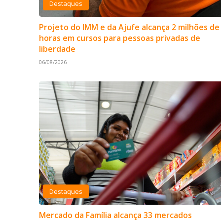
Destaques
Projeto do IMM e da Ajufe alcança 2 milhões de
horas em cursos para pessoas privadas de
liberdade
06/08/2026
Destaques
Mercado da Família alcança 33 mercados