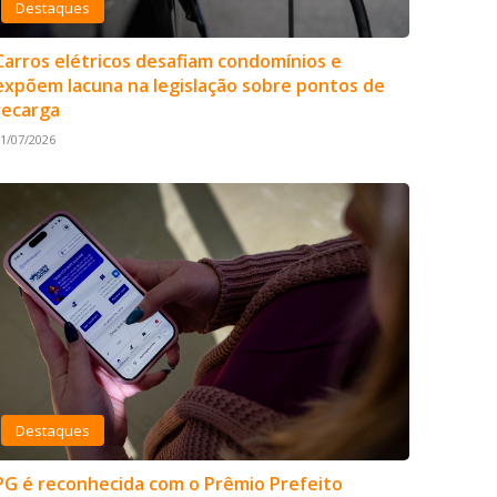
Destaques
Carros elétricos desafiam condomínios e
expõem lacuna na legislação sobre pontos de
recarga
1/07/2026
Destaques
PG é reconhecida com o Prêmio Prefeito