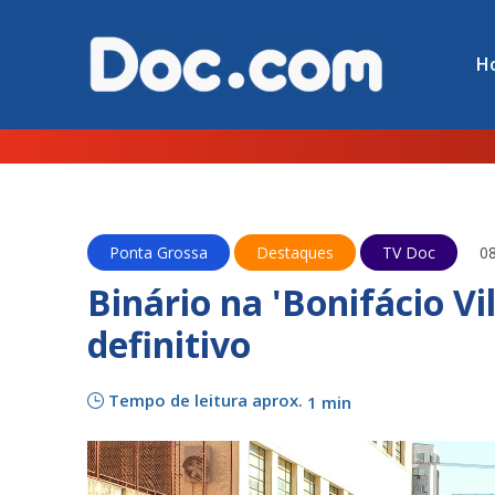
H
Ponta Grossa
Destaques
TV Doc
0
Binário na 'Bonifácio Vi
definitivo
Tempo de leitura aprox.
1 min