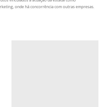
dutos vinculados à atuação da estatal como
keting, onde há concorrência com outras empresas.