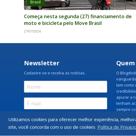
Brasil
Começa nesta segunda (27) financiamento de
moto e bicicleta pelo Move Brasil
27/07/2026
Newsletter
Quem
Cadastre-se e receba as notícias.
O Blogdodo
vanguarda
tem como o
credibilid
apurar a n
tenham ac
sempre co
os lados d
Utilizamos cookies para oferecer melhor experiência, melhor
Assinar
site, você concorda com o uso de cookies
Política de Privaci