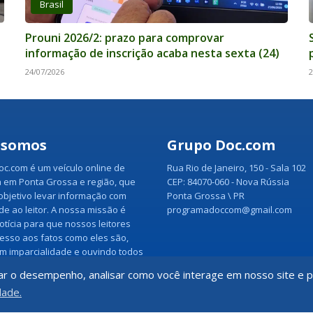
Brasil
Prouni 2026/2: prazo para comprovar
informação de inscrição acaba nesta sexta (24)
24/07/2026
2
 somos
Grupo Doc.com
c.com é um veículo online de
Rua Rio de Janeiro, 150 - Sala 102
 em Ponta Grossa e região, que
CEP: 84070-060 - Nova Rússia
bjetivo levar informação com
Ponta Grossa \ PR
ade ao leitor. A nossa missão é
programadoccom@gmail.com
otícia para que nossos leitores
esso aos fatos como eles são,
m imparcialidade e ouvindo todos
a notícia.
Veja mais
ar o desempenho, analisar como você interage em nosso site e pe
dade.