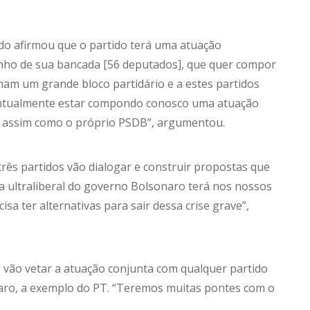
edo afirmou que o partido
ter
á uma atuação
anho de sua bancada [56 deputados], que quer compor
am um grande bloco partidário e a estes partidos
entualmente estar compondo conosco uma atuação
 assim como o próprio PSDB”, argumentou.
três partidos vão dialogar e construir propostas que
ica ultraliberal do governo Bolsonaro
ter
á nos nossos
ecisa
ter
alternativas para sair dessa crise grave”,
vão vetar a atuação conjunta com qualquer partido
aro, a exemplo do PT. “Teremos muitas pontes com o