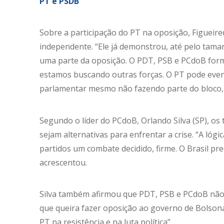
PT e PSDB
Sobre a participação do PT na oposição, Figueir
independente. “Ele já demonstrou, até pelo tam
uma parte da oposição. O PDT, PSB e PCdoB form
estamos buscando outras forças. O PT pode ev
parlamentar mesmo não fazendo parte do bloco,
Segundo o líder do PCdoB, Orlando Silva (SP), os 
sejam alternativas para enfrentar a crise. “A lóg
partidos um combate decidido, firme. O Brasil pr
acrescentou.
Silva também afirmou que PDT, PSB e PCdoB não 
que queira fazer oposição ao governo de Bolson
PT na resistência e na luta política”.