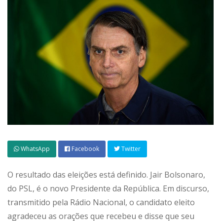
WhatsApp
Facebook
Twitter
O resultado das eleições está definido. Jair Bolsonaro,
do PSL, é o novo Presidente da República. Em discurso,
transmitido pela Rádio Nacional, o candidato eleito
agradeceu as orações que recebeu e disse que seu