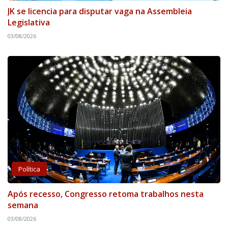
JK se licencia para disputar vaga na Assembleia
Legislativa
03/08/2026
Política
Após recesso, Congresso retoma trabalhos nesta
semana
03/08/2026