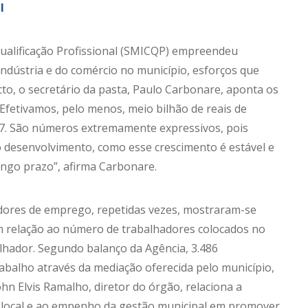
l
 Qualificação Profissional (SMICQP) empreendeu
indústria e do comércio no município, esforços que
to, o secretário da pasta, Paulo Carbonare, aponta os
Efetivamos, pelo menos, meio bilhão de reais de
17. São números extremamente expressivos, pois
desenvolvimento, como esse crescimento é estável e
longo prazo”, afirma Carbonare.
adores de emprego, repetidas vezes, mostraram-se
 relação ao número de trabalhadores colocados no
lhador. Segundo balanço da Agência, 3.486
balho através da mediação oferecida pelo município,
ohn Elvis Ramalho, diretor do órgão, relaciona a
local e ao empenho da gestão municipal em promover