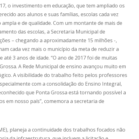
017, o investimento em educação, que tem ampliado os
recido aos alunos e suas famílias, escolas cada vez
 ampla e de qualidade. Com um montante de mais de
amento das escolas, a Secretaria Municipal de
uições – chegando a aproximadamente 15 milhões -,
am cada vez mais o município da meta de reduzir a
e até 3 anos de idade. “O ano de 2017 foi de muitas
 Grossa. A Rede Municipal de ensino avançou muito em
co. A visibilidade do trabalho feito pelos professores
especialmente com a consolidação do Ensino Integral,
conhecido que Ponta Grossa está tornando possível a
os em nosso país”, comemora a secretaria de
ME), planeja a continuidade dos trabalhos focados não
a da infraestrutura, que incluem a licitação e