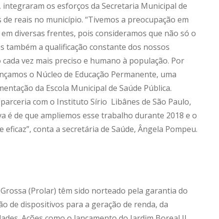
, integraram os esforços da Secretaria Municipal de
es de reais no município. “Tivemos a preocupação em
em diversas frentes, pois consideramos que não só o
as também a qualificação constante dos nossos
 cada vez mais preciso e humano à população. Por
 lançamos o Núcleo de Educação Permanente, uma
entação da Escola Municipal de Saúde Pública.
arceria com o Instituto Sírio Libânes de São Paulo,
iva é de que ampliemos esse trabalho durante 2018 e o
 eficaz”, conta a secretária de Saúde, Ângela Pompeu.
rossa (Prolar) têm sido norteado pela garantia do
ão de dispositivos para a geração de renda, da
dades. Ações como o lançamento do Jardim Boreal II,